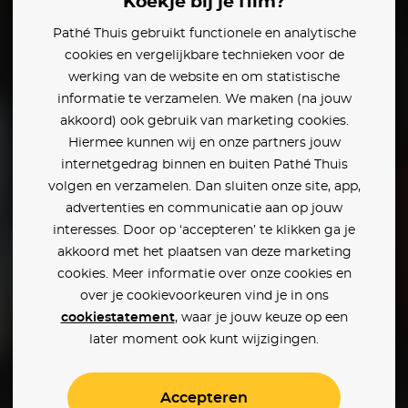
Koekje bij je film?
Pathé Thuis gebruikt functionele en analytische
Harry Potter and the Order of the Phoenix
Harry Potter and the Prisoner of Azkaban
cookies en vergelijkbare technieken voor de
werking van de website en om statistische
informatie te verzamelen. We maken (na jouw
akkoord) ook gebruik van marketing cookies.
Hiermee kunnen wij en onze partners jouw
internetgedrag binnen en buiten Pathé Thuis
volgen en verzamelen. Dan sluiten onze site, app,
advertenties en communicatie aan op jouw
interesses. Door op ‘accepteren’ te klikken ga je
akkoord met het plaatsen van deze marketing
cookies. Meer informatie over onze cookies en
over je cookievoorkeuren vind je in ons
cookiestatement
, waar je jouw keuze op een
later moment ook kunt wijzigingen.
The Boy in the Striped Pyjamas
The Big Lebowski
Accepteren