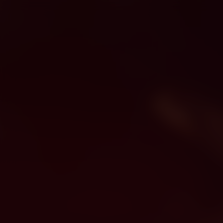
Wonder Woman
Kijk vanaf €2,99
8.2
2017
2u16m
Fantasie
Avontuur
E
/ 10
Score
Jaar
Duur
Genre
Taa