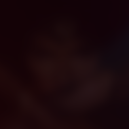
N
NL
/
l / Ondertiteling