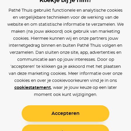
Koekje bij je film?
Blijf op de hoogte
Pathé Thuis gebruikt functionele en analytische cookies
en vergelijkbare technieken voor de werking van de
Klantenservice
website en om statistische informatie te verzamelen. We
maken (na jouw akkoord) ook gebruik van marketing
Betaalinstellingen
cookies. Hiermee kunnen wij en onze partners jouw
internetgedrag binnen en buiten Pathé Thuis volgen en
Cookie voorkeuren
verzamelen. Dan sluiten onze site, app, advertenties en
communicatie aan op jouw interesses. Door op
Over Pathé Thuis
‘accepteren’ te klikken ga je akkoord met het plaatsen
van deze marketing cookies. Meer informatie over onze
Bioscopen
cookies en over je cookievoorkeuren vind je in ons
cookiestatement
, waar je jouw keuze op een later
CVD
moment ook kunt wijzigingen.
Accepteren
Toegankelijkheid
Voorwaarden
Privacy
Cookies
© Pathé Thuis 2026