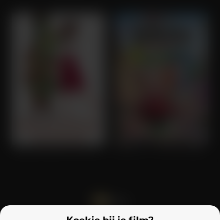
Roodschoentje en de Zeven Dwergen
De Elfkins - Een Klein Bakfestijn