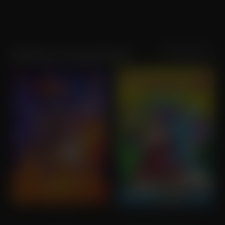
Sortering
Populariteit
Marloes van den Heuvel
Coco (NL)
Nieuwsgierig Aapje 2 Volg dat Aapje! (NL)