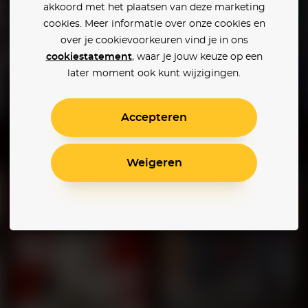
akkoord met het plaatsen van deze marketing
cookies. Meer informatie over onze cookies en
over je cookievoorkeuren vind je in ons
cookiestatement
, waar je jouw keuze op een
later moment ook kunt wijzigingen.
Accepteren
Spider-Man: Into the Spider-Verse (OV)
De Kleine Zeemeermin (NL)
Tijdelijk vanaf
€1,99
Weigeren