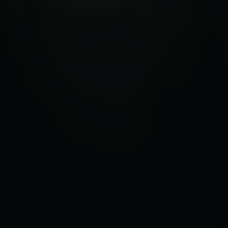
Acteurs:
Galatéa Bellugi
Carlotta Gamba
Veronica 
Regisseur:
Margherita Vicario
5.1
Kijkwijzer:
Mogelijkhed