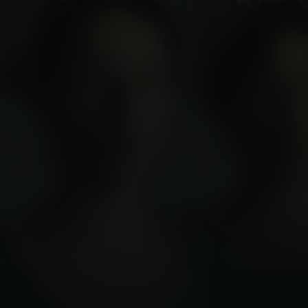
Gloria!
Kijk vanaf €2,99
8.3
2024
1u46m
Comedy
Drama
IT
/ 10
/
Score
Jaar
Duur
Genre
Taal /