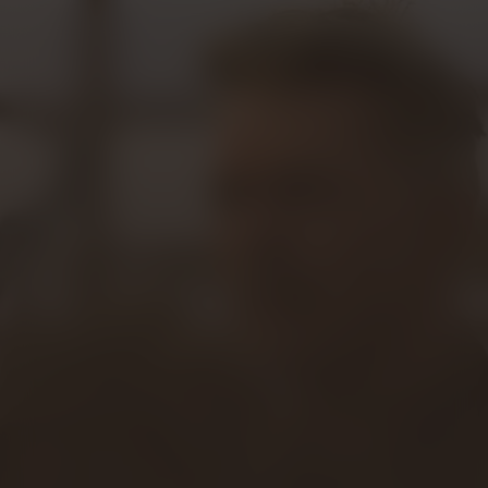
Tears of the Sun
Kijk vanaf €2,99
8.5
2003
1u56m
/ 10