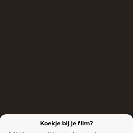
Taken
Cold Storage
The Accounta
Films van vergelijkbare makers
Training Day
The Equalizer
Koekje bij je film?