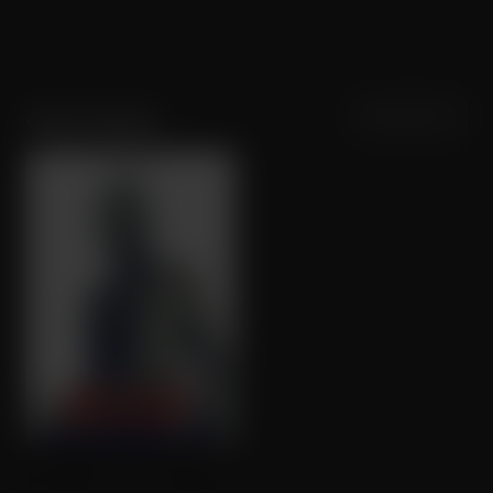
Sortering
Populariteit
Chris Ginesi
The Cut