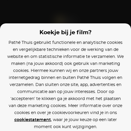
Koekje bij je film?
Blijf op de hoogte
Pathé Thuis gebruikt functionele en analytische cookies
en vergelijkbare technieken voor de werking van de
Klantenservice
website en om statistische informatie te verzamelen. We
maken (na jouw akkoord) ook gebruik van marketing
Betaalinstellingen
cookies. Hiermee kunnen wij en onze partners jouw
internetgedrag binnen en buiten Pathé Thuis volgen en
Cookie voorkeuren
verzamelen. Dan sluiten onze site, app, advertenties en
communicatie aan op jouw interesses. Door op
Over Pathé Thuis
‘accepteren’ te klikken ga je akkoord met het plaatsen
van deze marketing cookies. Meer informatie over onze
Bioscopen
cookies en over je cookievoorkeuren vind je in ons
cookiestatement
, waar je jouw keuze op een later
CVD
moment ook kunt wijzigingen.