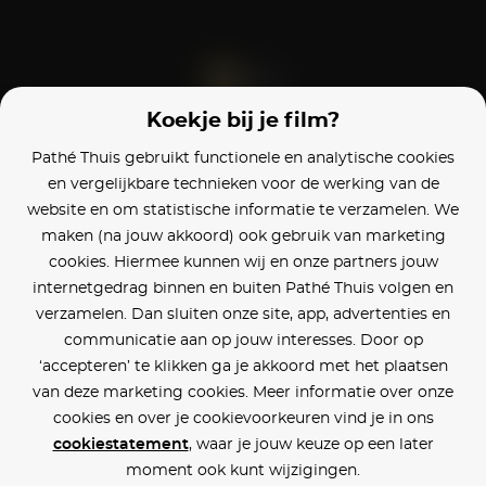
Koekje bij je film?
Blijf op de hoogte
Pathé Thuis gebruikt functionele en analytische cookies
en vergelijkbare technieken voor de werking van de
Klantenservice
website en om statistische informatie te verzamelen. We
maken (na jouw akkoord) ook gebruik van marketing
Betaalinstellingen
cookies. Hiermee kunnen wij en onze partners jouw
internetgedrag binnen en buiten Pathé Thuis volgen en
Cookie voorkeuren
verzamelen. Dan sluiten onze site, app, advertenties en
communicatie aan op jouw interesses. Door op
Over Pathé Thuis
‘accepteren’ te klikken ga je akkoord met het plaatsen
van deze marketing cookies. Meer informatie over onze
Bioscopen
cookies en over je cookievoorkeuren vind je in ons
cookiestatement
, waar je jouw keuze op een later
CVD
moment ook kunt wijzigingen.