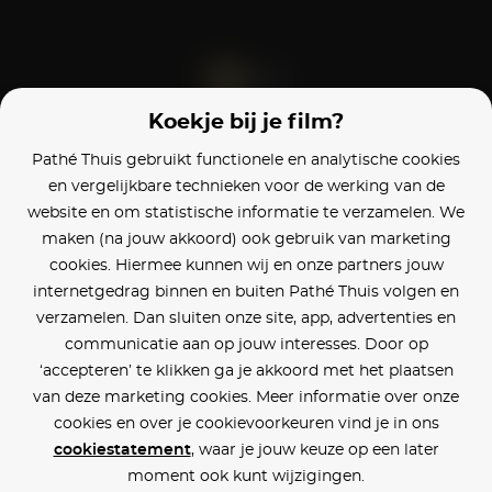
Koekje bij je film?
Blijf op de hoogte
Pathé Thuis gebruikt functionele en analytische cookies
en vergelijkbare technieken voor de werking van de
Klantenservice
website en om statistische informatie te verzamelen. We
maken (na jouw akkoord) ook gebruik van marketing
Betaalinstellingen
cookies. Hiermee kunnen wij en onze partners jouw
internetgedrag binnen en buiten Pathé Thuis volgen en
Cookie voorkeuren
verzamelen. Dan sluiten onze site, app, advertenties en
communicatie aan op jouw interesses. Door op
Over Pathé Thuis
‘accepteren’ te klikken ga je akkoord met het plaatsen
van deze marketing cookies. Meer informatie over onze
Bioscopen
cookies en over je cookievoorkeuren vind je in ons
cookiestatement
, waar je jouw keuze op een later
CVD
moment ook kunt wijzigingen.