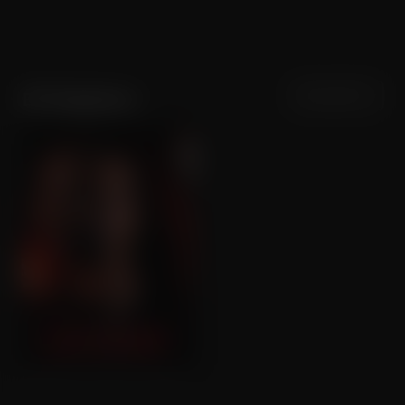
Sortering
Populariteit
Efi Stephens
Loverboy: Vertrouw Niemand