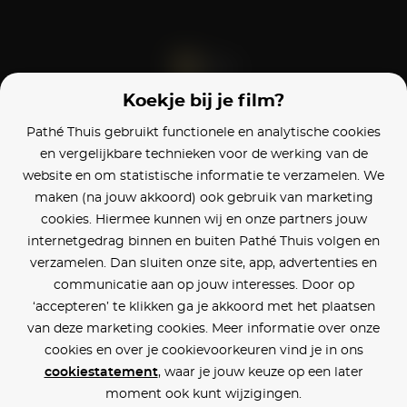
Koekje bij je film?
Blijf op de hoogte
Pathé Thuis gebruikt functionele en analytische cookies
en vergelijkbare technieken voor de werking van de
Klantenservice
website en om statistische informatie te verzamelen. We
maken (na jouw akkoord) ook gebruik van marketing
Betaalinstellingen
cookies. Hiermee kunnen wij en onze partners jouw
internetgedrag binnen en buiten Pathé Thuis volgen en
Cookie voorkeuren
verzamelen. Dan sluiten onze site, app, advertenties en
communicatie aan op jouw interesses. Door op
Over Pathé Thuis
‘accepteren’ te klikken ga je akkoord met het plaatsen
van deze marketing cookies. Meer informatie over onze
Bioscopen
cookies en over je cookievoorkeuren vind je in ons
cookiestatement
, waar je jouw keuze op een later
CVD
moment ook kunt wijzigingen.