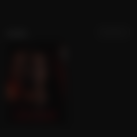
Sortering
Populariteit
Skaffa
Loverboy: Vertrouw Niemand