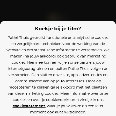
Koekje bij je film?
Blijf op de hoogte
Pathé Thuis gebruikt functionele en analytische cookies
en vergelijkbare technieken voor de werking van de
Klantenservice
website en om statistische informatie te verzamelen. We
maken (na jouw akkoord) ook gebruik van marketing
Betaalinstellingen
cookies. Hiermee kunnen wij en onze partners jouw
internetgedrag binnen en buiten Pathé Thuis volgen en
Cookie voorkeuren
verzamelen. Dan sluiten onze site, app, advertenties en
communicatie aan op jouw interesses. Door op
Over Pathé Thuis
‘accepteren’ te klikken ga je akkoord met het plaatsen
van deze marketing cookies. Meer informatie over onze
Bioscopen
cookies en over je cookievoorkeuren vind je in ons
cookiestatement
, waar je jouw keuze op een later
CVD
moment ook kunt wijzigingen.