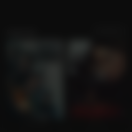
Sortering
Populariteit
Lewis Tan
Safe House
Wildcat