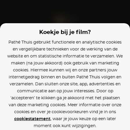
Koekje bij je film?
Blijf op de hoogte
Pathé Thuis gebruikt functionele en analytische cookies
en vergelijkbare technieken voor de werking van de
Klantenservice
website en om statistische informatie te verzamelen. We
maken (na jouw akkoord) ook gebruik van marketing
Betaalinstellingen
cookies. Hiermee kunnen wij en onze partners jouw
internetgedrag binnen en buiten Pathé Thuis volgen en
Cookie voorkeuren
verzamelen. Dan sluiten onze site, app, advertenties en
communicatie aan op jouw interesses. Door op
Over Pathé Thuis
‘accepteren’ te klikken ga je akkoord met het plaatsen
van deze marketing cookies. Meer informatie over onze
Bioscopen
cookies en over je cookievoorkeuren vind je in ons
cookiestatement
, waar je jouw keuze op een later
CVD
moment ook kunt wijzigingen.