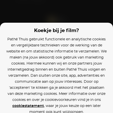
Koekje bij je film?
Blijf op de hoogte
Pathé Thuis gebruikt functionele en analytische cookies
en vergelijkbare technieken voor de werking van de
Klantenservice
website en om statistische informatie te verzamelen. We
maken (na jouw akkoord) ook gebruik van marketing
Betaalinstellingen
cookies. Hiermee kunnen wij en onze partners jouw
internetgedrag binnen en buiten Pathé Thuis volgen en
Cookie voorkeuren
verzamelen. Dan sluiten onze site, app, advertenties en
communicatie aan op jouw interesses. Door op
Over Pathé Thuis
‘accepteren’ te klikken ga je akkoord met het plaatsen
van deze marketing cookies. Meer informatie over onze
Bioscopen
cookies en over je cookievoorkeuren vind je in ons
cookiestatement
, waar je jouw keuze op een later
CVD
moment ook kunt wijzigingen.