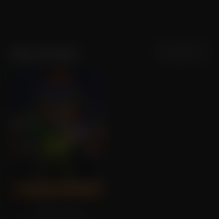
Sortering
Populariteit
Max van Kreij
HalloWiebe
Tijdelijk vanaf
€1,99