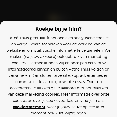
Koekje bij je film?
Blijf op de hoogte
Pathé Thuis gebruikt functionele en analytische cookies
en vergelijkbare technieken voor de werking van de
Klantenservice
website en om statistische informatie te verzamelen. We
maken (na jouw akkoord) ook gebruik van marketing
Betaalinstellingen
cookies. Hiermee kunnen wij en onze partners jouw
internetgedrag binnen en buiten Pathé Thuis volgen en
Cookie voorkeuren
verzamelen. Dan sluiten onze site, app, advertenties en
communicatie aan op jouw interesses. Door op
Over Pathé Thuis
‘accepteren’ te klikken ga je akkoord met het plaatsen
van deze marketing cookies. Meer informatie over onze
Bioscopen
cookies en over je cookievoorkeuren vind je in ons
cookiestatement
, waar je jouw keuze op een later
CVD
moment ook kunt wijzigingen.