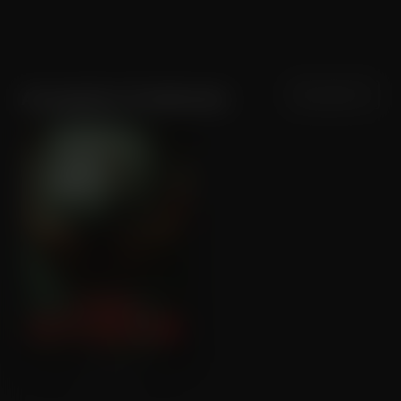
Sortering
Populariteit
Avangeline Friedlander
The Other