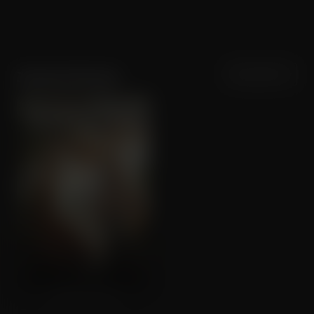
Sortering
Populariteit
Jerome Kurnia
Djakarta 1946