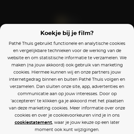
Koekje bij je film?
Blijf op de hoogte
Pathé Thuis gebruikt functionele en analytische cookies
en vergelijkbare technieken voor de werking van de
Klantenservice
website en om statistische informatie te verzamelen. We
maken (na jouw akkoord) ook gebruik van marketing
Betaalinstellingen
cookies. Hiermee kunnen wij en onze partners jouw
internetgedrag binnen en buiten Pathé Thuis volgen en
Cookie voorkeuren
verzamelen. Dan sluiten onze site, app, advertenties en
communicatie aan op jouw interesses. Door op
Over Pathé Thuis
‘accepteren’ te klikken ga je akkoord met het plaatsen
van deze marketing cookies. Meer informatie over onze
Bioscopen
cookies en over je cookievoorkeuren vind je in ons
cookiestatement
, waar je jouw keuze op een later
CVD
moment ook kunt wijzigingen.