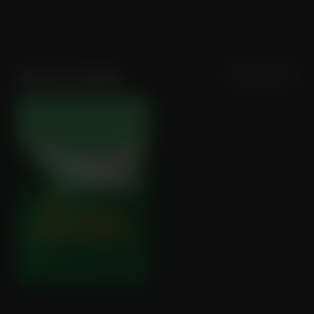
Sortering
Populariteit
Avicenne Bellis
Averroès & Rosa Parks