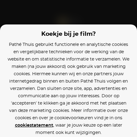
Koekje bij je film?
Blijf op de hoogte
Pathé Thuis gebruikt functionele en analytische cookies
en vergelijkbare technieken voor de werking van de
Klantenservice
website en om statistische informatie te verzamelen. We
maken (na jouw akkoord) ook gebruik van marketing
Betaalinstellingen
cookies. Hiermee kunnen wij en onze partners jouw
internetgedrag binnen en buiten Pathé Thuis volgen en
Cookie voorkeuren
verzamelen. Dan sluiten onze site, app, advertenties en
communicatie aan op jouw interesses. Door op
Over Pathé Thuis
‘accepteren’ te klikken ga je akkoord met het plaatsen
van deze marketing cookies. Meer informatie over onze
Bioscopen
cookies en over je cookievoorkeuren vind je in ons
cookiestatement
, waar je jouw keuze op een later
CVD
moment ook kunt wijzigingen.