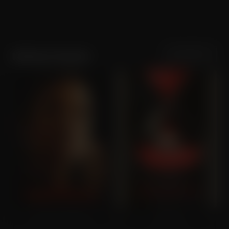
Sortering
Populariteit
Kathryn Hunter
The Front Room
Vicious