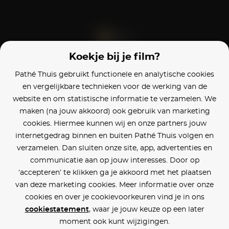
Koekje bij je film?
Blijf op de hoogte
Pathé Thuis gebruikt functionele en analytische cookies
en vergelijkbare technieken voor de werking van de
Klantenservice
website en om statistische informatie te verzamelen. We
maken (na jouw akkoord) ook gebruik van marketing
Betaalinstellingen
cookies. Hiermee kunnen wij en onze partners jouw
internetgedrag binnen en buiten Pathé Thuis volgen en
Cookie voorkeuren
verzamelen. Dan sluiten onze site, app, advertenties en
communicatie aan op jouw interesses. Door op
Over Pathé Thuis
‘accepteren’ te klikken ga je akkoord met het plaatsen
van deze marketing cookies. Meer informatie over onze
Bioscopen
cookies en over je cookievoorkeuren vind je in ons
cookiestatement
, waar je jouw keuze op een later
CVD
moment ook kunt wijzigingen.