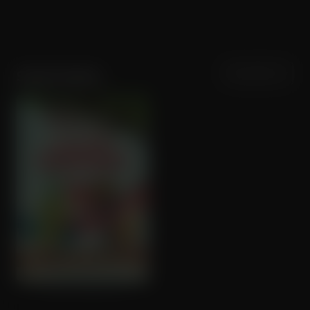
Sortering
Populariteit
Sarah Sutter
Victor Vleermuis