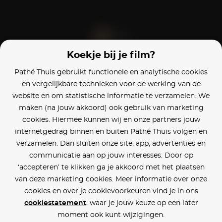
Koekje bij je film?
Blijf op de hoogte
Pathé Thuis gebruikt functionele en analytische cookies
en vergelijkbare technieken voor de werking van de
Klantenservice
website en om statistische informatie te verzamelen. We
maken (na jouw akkoord) ook gebruik van marketing
Betaalinstellingen
cookies. Hiermee kunnen wij en onze partners jouw
internetgedrag binnen en buiten Pathé Thuis volgen en
Cookie voorkeuren
verzamelen. Dan sluiten onze site, app, advertenties en
communicatie aan op jouw interesses. Door op
Over Pathé Thuis
‘accepteren’ te klikken ga je akkoord met het plaatsen
van deze marketing cookies. Meer informatie over onze
Bioscopen
cookies en over je cookievoorkeuren vind je in ons
cookiestatement
, waar je jouw keuze op een later
CVD
moment ook kunt wijzigingen.