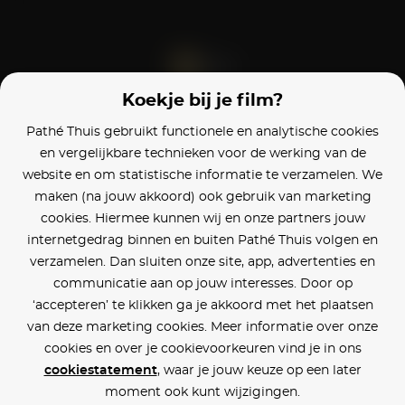
Koekje bij je film?
Blijf op de hoogte
Pathé Thuis gebruikt functionele en analytische cookies
en vergelijkbare technieken voor de werking van de
Klantenservice
website en om statistische informatie te verzamelen. We
maken (na jouw akkoord) ook gebruik van marketing
Betaalinstellingen
cookies. Hiermee kunnen wij en onze partners jouw
internetgedrag binnen en buiten Pathé Thuis volgen en
Cookie voorkeuren
verzamelen. Dan sluiten onze site, app, advertenties en
communicatie aan op jouw interesses. Door op
Over Pathé Thuis
‘accepteren’ te klikken ga je akkoord met het plaatsen
van deze marketing cookies. Meer informatie over onze
Bioscopen
cookies en over je cookievoorkeuren vind je in ons
cookiestatement
, waar je jouw keuze op een later
CVD
moment ook kunt wijzigingen.