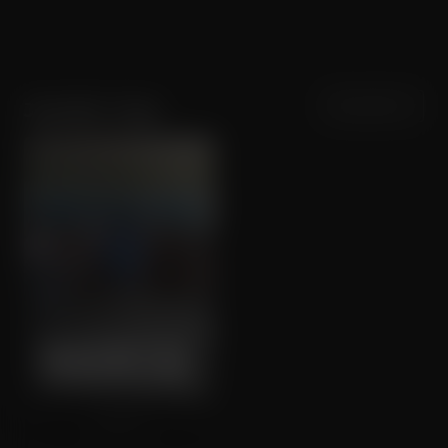
Sortering
Populariteit
Jennifer Trejo
Radical