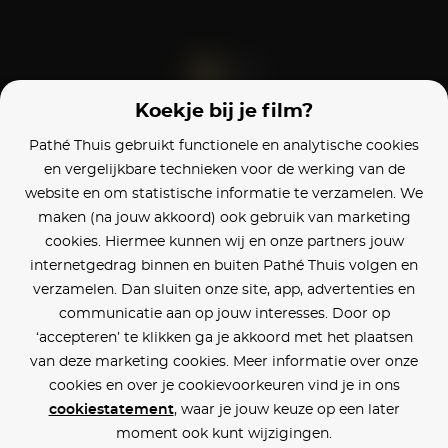
Koekje bij je film?
Blijf op de hoogte
Pathé Thuis gebruikt functionele en analytische cookies
en vergelijkbare technieken voor de werking van de
Klantenservice
website en om statistische informatie te verzamelen. We
maken (na jouw akkoord) ook gebruik van marketing
Betaalinstellingen
cookies. Hiermee kunnen wij en onze partners jouw
internetgedrag binnen en buiten Pathé Thuis volgen en
Cookie voorkeuren
verzamelen. Dan sluiten onze site, app, advertenties en
communicatie aan op jouw interesses. Door op
Over Pathé Thuis
‘accepteren’ te klikken ga je akkoord met het plaatsen
van deze marketing cookies. Meer informatie over onze
Bioscopen
cookies en over je cookievoorkeuren vind je in ons
cookiestatement
, waar je jouw keuze op een later
CVD
moment ook kunt wijzigingen.