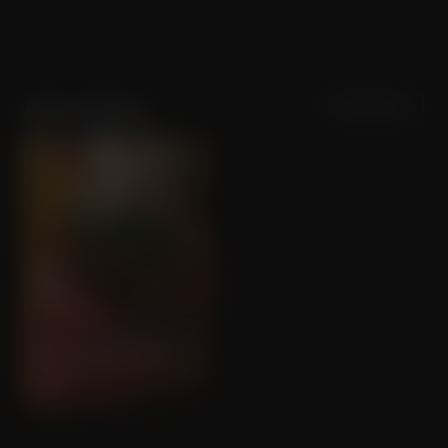
Sortering
Populariteit
Alina Serban
Housekeeping for Beginners