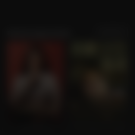
Sortering
Populariteit
Patricia López Arnaiz
Los domingos
20.000 Especies de Abejas