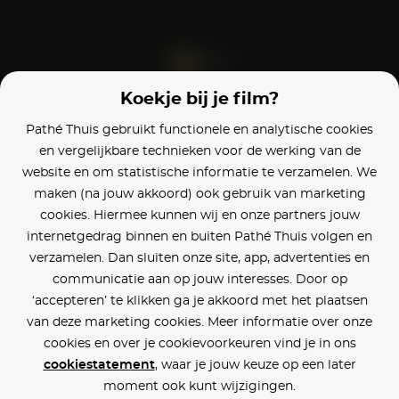
Koekje bij je film?
Blijf op de hoogte
Pathé Thuis gebruikt functionele en analytische cookies
en vergelijkbare technieken voor de werking van de
Klantenservice
website en om statistische informatie te verzamelen. We
maken (na jouw akkoord) ook gebruik van marketing
Betaalinstellingen
cookies. Hiermee kunnen wij en onze partners jouw
internetgedrag binnen en buiten Pathé Thuis volgen en
Cookie voorkeuren
verzamelen. Dan sluiten onze site, app, advertenties en
communicatie aan op jouw interesses. Door op
Over Pathé Thuis
‘accepteren’ te klikken ga je akkoord met het plaatsen
van deze marketing cookies. Meer informatie over onze
Bioscopen
cookies en over je cookievoorkeuren vind je in ons
cookiestatement
, waar je jouw keuze op een later
CVD
moment ook kunt wijzigingen.