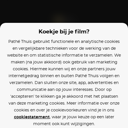
Koekje bij je film?
Blijf op de hoogte
Pathé Thuis gebruikt functionele en analytische cookies
en vergelijkbare technieken voor de werking van de
Klantenservice
website en om statistische informatie te verzamelen. We
maken (na jouw akkoord) ook gebruik van marketing
Betaalinstellingen
cookies. Hiermee kunnen wij en onze partners jouw
internetgedrag binnen en buiten Pathé Thuis volgen en
Cookie voorkeuren
verzamelen. Dan sluiten onze site, app, advertenties en
communicatie aan op jouw interesses. Door op
Over Pathé Thuis
‘accepteren’ te klikken ga je akkoord met het plaatsen
van deze marketing cookies. Meer informatie over onze
Bioscopen
cookies en over je cookievoorkeuren vind je in ons
cookiestatement
, waar je jouw keuze op een later
CVD
moment ook kunt wijzigingen.