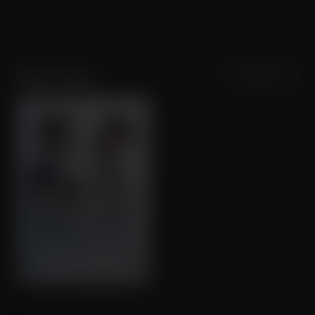
Sortering
Populariteit
Matt Carter
In from the Side