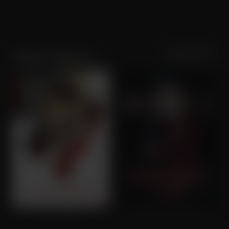
Sortering
Populariteit
Kristen Vaganos
I Am Wolf
Secret Society of Lies