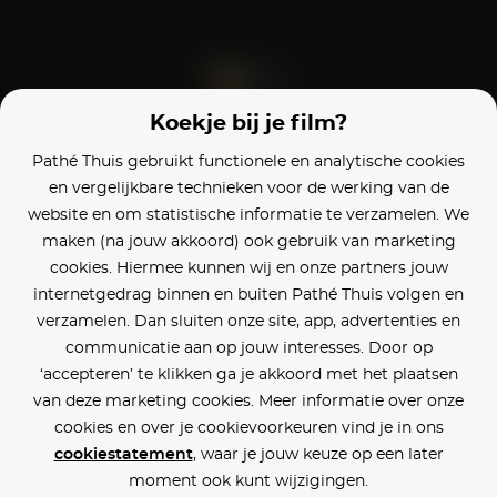
Koekje bij je film?
Blijf op de hoogte
Pathé Thuis gebruikt functionele en analytische cookies
en vergelijkbare technieken voor de werking van de
Klantenservice
website en om statistische informatie te verzamelen. We
maken (na jouw akkoord) ook gebruik van marketing
Betaalinstellingen
cookies. Hiermee kunnen wij en onze partners jouw
internetgedrag binnen en buiten Pathé Thuis volgen en
Cookie voorkeuren
verzamelen. Dan sluiten onze site, app, advertenties en
communicatie aan op jouw interesses. Door op
Over Pathé Thuis
‘accepteren’ te klikken ga je akkoord met het plaatsen
van deze marketing cookies. Meer informatie over onze
Bioscopen
cookies en over je cookievoorkeuren vind je in ons
cookiestatement
, waar je jouw keuze op een later
CVD
moment ook kunt wijzigingen.