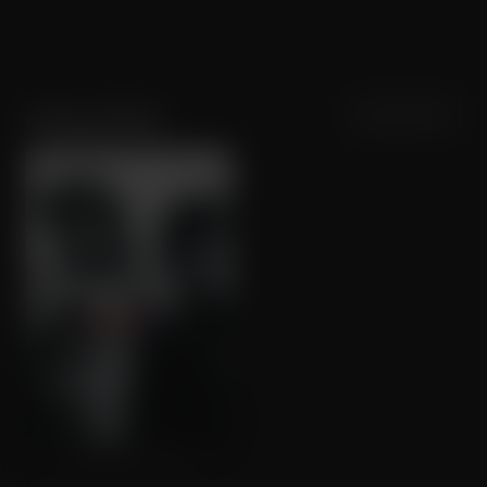
Sortering
Populariteit
Aslaug Holm
a-ha: The Movie