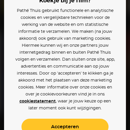
Koekje bij je film?
Pathé Thuis gebruikt functionele en analytische
Night at the Museum
Finding Nemo (OV)
cookies en vergelijkbare technieken voor de
werking van de website en om statistische
informatie te verzamelen. We maken (na jouw
akkoord) ook gebruik van marketing cookies.
Hiermee kunnen wij en onze partners jouw
internetgedrag binnen en buiten Pathé Thuis
volgen en verzamelen. Dan sluiten onze site, app,
advertenties en communicatie aan op jouw
interesses. Door op ‘accepteren’ te klikken ga je
akkoord met het plaatsen van deze marketing
cookies. Meer informatie over onze cookies en
over je cookievoorkeuren vind je in ons
cookiestatement
, waar je jouw keuze op een
later moment ook kunt wijzigingen.
Elio
Night at the Museum: Secret of the Tomb
Accepteren