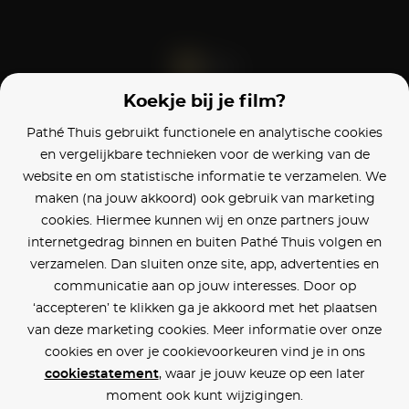
Koekje bij je film?
Blijf op de hoogte
Pathé Thuis gebruikt functionele en analytische cookies
en vergelijkbare technieken voor de werking van de
Klantenservice
website en om statistische informatie te verzamelen. We
maken (na jouw akkoord) ook gebruik van marketing
Betaalinstellingen
cookies. Hiermee kunnen wij en onze partners jouw
internetgedrag binnen en buiten Pathé Thuis volgen en
Cookie voorkeuren
verzamelen. Dan sluiten onze site, app, advertenties en
communicatie aan op jouw interesses. Door op
Over Pathé Thuis
‘accepteren’ te klikken ga je akkoord met het plaatsen
van deze marketing cookies. Meer informatie over onze
Bioscopen
cookies en over je cookievoorkeuren vind je in ons
cookiestatement
, waar je jouw keuze op een later
CVD
moment ook kunt wijzigingen.