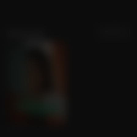
Sortering
Populariteit
Ursina Lardi
Das Mädchen und die Spinne