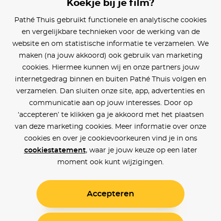
Koekje bij je film?
Blijf op de hoogte
Pathé Thuis gebruikt functionele en analytische cookies
en vergelijkbare technieken voor de werking van de
Klantenservice
website en om statistische informatie te verzamelen. We
maken (na jouw akkoord) ook gebruik van marketing
Betaalinstellingen
cookies. Hiermee kunnen wij en onze partners jouw
internetgedrag binnen en buiten Pathé Thuis volgen en
Cookie voorkeuren
verzamelen. Dan sluiten onze site, app, advertenties en
communicatie aan op jouw interesses. Door op
Over Pathé Thuis
‘accepteren’ te klikken ga je akkoord met het plaatsen
van deze marketing cookies. Meer informatie over onze
Bioscopen
cookies en over je cookievoorkeuren vind je in ons
cookiestatement
, waar je jouw keuze op een later
CVD
moment ook kunt wijzigingen.
Accepteren
Toegankelijkheid
Voorwaarden
Privacy
Cookies
© Pathé Thuis 2026