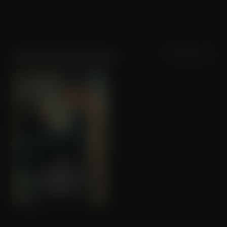
Sortering
Populariteit
John Patrick Shanley
Wild Mountain Thyme