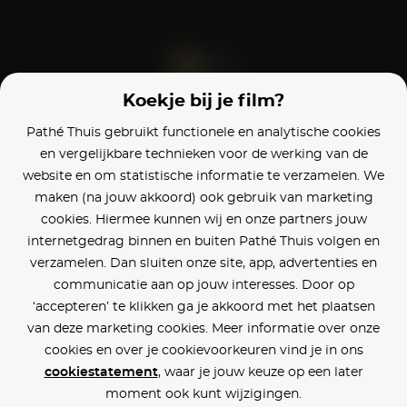
Koekje bij je film?
Blijf op de hoogte
Pathé Thuis gebruikt functionele en analytische cookies
en vergelijkbare technieken voor de werking van de
Klantenservice
website en om statistische informatie te verzamelen. We
maken (na jouw akkoord) ook gebruik van marketing
Betaalinstellingen
cookies. Hiermee kunnen wij en onze partners jouw
internetgedrag binnen en buiten Pathé Thuis volgen en
Cookie voorkeuren
verzamelen. Dan sluiten onze site, app, advertenties en
communicatie aan op jouw interesses. Door op
Over Pathé Thuis
‘accepteren’ te klikken ga je akkoord met het plaatsen
van deze marketing cookies. Meer informatie over onze
Bioscopen
cookies en over je cookievoorkeuren vind je in ons
cookiestatement
, waar je jouw keuze op een later
CVD
moment ook kunt wijzigingen.