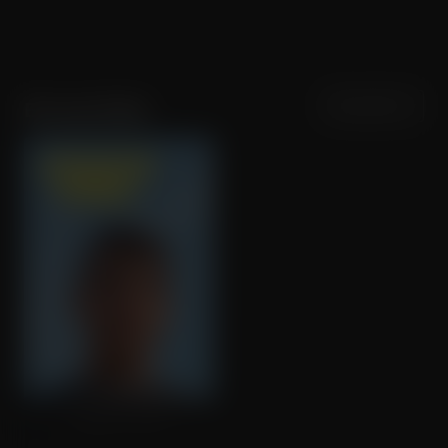
Sortering
Populariteit
Els van Driel
Shadow Game