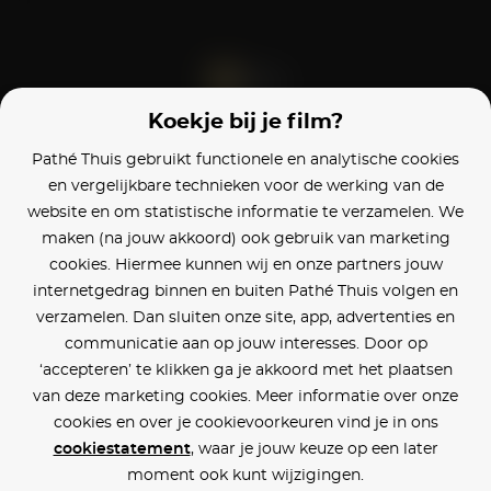
Koekje bij je film?
Blijf op de hoogte
Pathé Thuis gebruikt functionele en analytische cookies
en vergelijkbare technieken voor de werking van de
Klantenservice
website en om statistische informatie te verzamelen. We
maken (na jouw akkoord) ook gebruik van marketing
Betaalinstellingen
cookies. Hiermee kunnen wij en onze partners jouw
internetgedrag binnen en buiten Pathé Thuis volgen en
Cookie voorkeuren
verzamelen. Dan sluiten onze site, app, advertenties en
communicatie aan op jouw interesses. Door op
Over Pathé Thuis
‘accepteren’ te klikken ga je akkoord met het plaatsen
van deze marketing cookies. Meer informatie over onze
Bioscopen
cookies en over je cookievoorkeuren vind je in ons
cookiestatement
, waar je jouw keuze op een later
CVD
moment ook kunt wijzigingen.