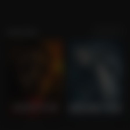
Sortering
Populariteit
Isabel May
Scream 7
Run Hide Fight