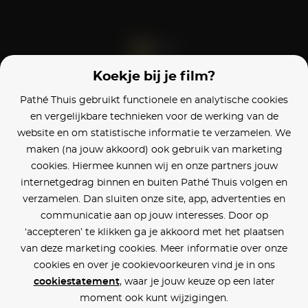
Koekje bij je film?
Blijf op de hoogte
Pathé Thuis gebruikt functionele en analytische cookies
en vergelijkbare technieken voor de werking van de
Klantenservice
website en om statistische informatie te verzamelen. We
maken (na jouw akkoord) ook gebruik van marketing
Betaalinstellingen
cookies. Hiermee kunnen wij en onze partners jouw
internetgedrag binnen en buiten Pathé Thuis volgen en
Cookie voorkeuren
verzamelen. Dan sluiten onze site, app, advertenties en
communicatie aan op jouw interesses. Door op
Over Pathé Thuis
‘accepteren’ te klikken ga je akkoord met het plaatsen
van deze marketing cookies. Meer informatie over onze
Bioscopen
cookies en over je cookievoorkeuren vind je in ons
cookiestatement
, waar je jouw keuze op een later
CVD
moment ook kunt wijzigingen.