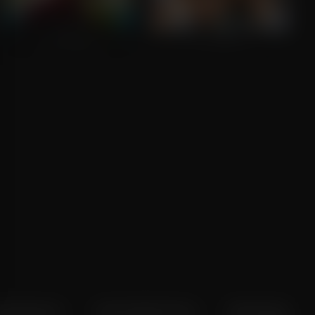
Marmalade
Pavements
voorkeuren
Over Pathé Thuis
Bioscopen