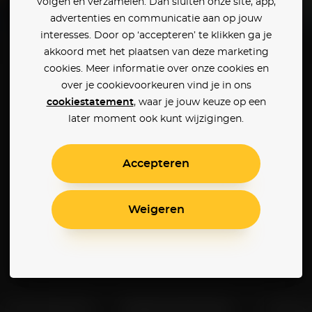
volgen en verzamelen. Dan sluiten onze site, app,
advertenties en communicatie aan op jouw
interesses. Door op ‘accepteren’ te klikken ga je
Molly's Game
Spree
akkoord met het plaatsen van deze marketing
cookies. Meer informatie over onze cookies en
over je cookievoorkeuren vind je in ons
cookiestatement
, waar je jouw keuze op een
later moment ook kunt wijzigingen.
Accepteren
Weigeren
Klantenservice
Betaalinstellingen
Cookie 