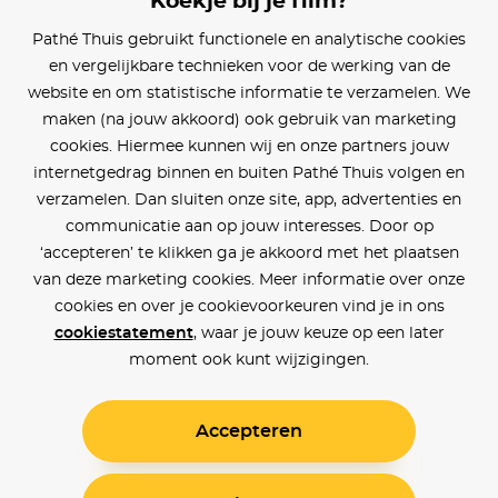
Koekje bij je film?
Blijf op de hoogte
Pathé Thuis gebruikt functionele en analytische cookies
en vergelijkbare technieken voor de werking van de
Klantenservice
website en om statistische informatie te verzamelen. We
maken (na jouw akkoord) ook gebruik van marketing
Betaalinstellingen
cookies. Hiermee kunnen wij en onze partners jouw
internetgedrag binnen en buiten Pathé Thuis volgen en
Cookie voorkeuren
verzamelen. Dan sluiten onze site, app, advertenties en
communicatie aan op jouw interesses. Door op
Over Pathé Thuis
‘accepteren’ te klikken ga je akkoord met het plaatsen
van deze marketing cookies. Meer informatie over onze
Bioscopen
cookies en over je cookievoorkeuren vind je in ons
cookiestatement
, waar je jouw keuze op een later
CVD
moment ook kunt wijzigingen.
Accepteren
Toegankelijkheid
Voorwaarden
Privacy
Cookies
© Pathé Thuis 2026