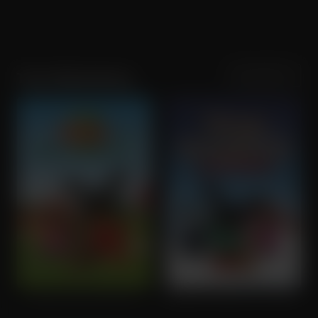
Sortering
Populariteit
Teun Batenburg
Bings Dierenverhalen
Bings Kerstfeest en andere verhalen