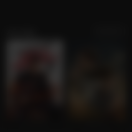
Sortering
Populariteit
Ana Golja
Kill Em All 2
Stolen Girl