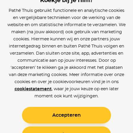
Koekje bij je film?
Blijf op de hoogte
Pathé Thuis gebruikt functionele en analytische cookies
en vergelijkbare technieken voor de werking van de
Klantenservice
website en om statistische informatie te verzamelen. We
maken (na jouw akkoord) ook gebruik van marketing
Betaalinstellingen
cookies. Hiermee kunnen wij en onze partners jouw
internetgedrag binnen en buiten Pathé Thuis volgen en
Cookie voorkeuren
verzamelen. Dan sluiten onze site, app, advertenties en
communicatie aan op jouw interesses. Door op
Over Pathé Thuis
‘accepteren’ te klikken ga je akkoord met het plaatsen
van deze marketing cookies. Meer informatie over onze
Bioscopen
cookies en over je cookievoorkeuren vind je in ons
cookiestatement
, waar je jouw keuze op een later
CVD
moment ook kunt wijzigingen.
Accepteren
Toegankelijkheid
Voorwaarden
Privacy
Cookies
© Pathé Thuis 2026