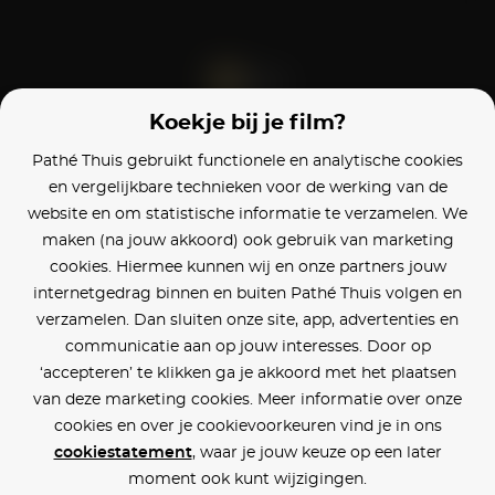
Koekje bij je film?
Blijf op de hoogte
Pathé Thuis gebruikt functionele en analytische cookies
en vergelijkbare technieken voor de werking van de
Klantenservice
website en om statistische informatie te verzamelen. We
maken (na jouw akkoord) ook gebruik van marketing
Betaalinstellingen
cookies. Hiermee kunnen wij en onze partners jouw
internetgedrag binnen en buiten Pathé Thuis volgen en
Cookie voorkeuren
verzamelen. Dan sluiten onze site, app, advertenties en
communicatie aan op jouw interesses. Door op
Over Pathé Thuis
‘accepteren’ te klikken ga je akkoord met het plaatsen
van deze marketing cookies. Meer informatie over onze
Bioscopen
cookies en over je cookievoorkeuren vind je in ons
cookiestatement
, waar je jouw keuze op een later
CVD
moment ook kunt wijzigingen.