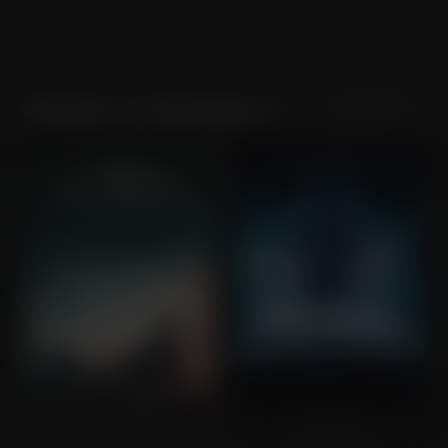
Sortering
Populariteit
Matthijs van Heijningen Jr.
De Slag om de Schelde
The Thing