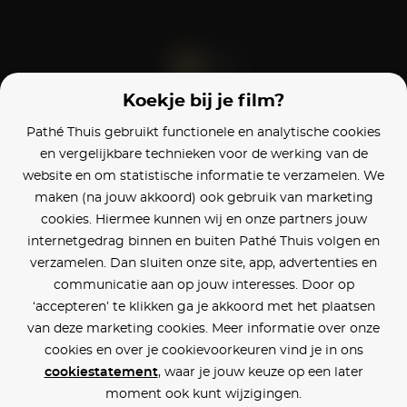
Koekje bij je film?
Blijf op de hoogte
Pathé Thuis gebruikt functionele en analytische cookies
en vergelijkbare technieken voor de werking van de
Klantenservice
website en om statistische informatie te verzamelen. We
maken (na jouw akkoord) ook gebruik van marketing
Betaalinstellingen
cookies. Hiermee kunnen wij en onze partners jouw
internetgedrag binnen en buiten Pathé Thuis volgen en
Cookie voorkeuren
verzamelen. Dan sluiten onze site, app, advertenties en
communicatie aan op jouw interesses. Door op
Over Pathé Thuis
‘accepteren’ te klikken ga je akkoord met het plaatsen
van deze marketing cookies. Meer informatie over onze
Bioscopen
cookies en over je cookievoorkeuren vind je in ons
cookiestatement
, waar je jouw keuze op een later
CVD
moment ook kunt wijzigingen.