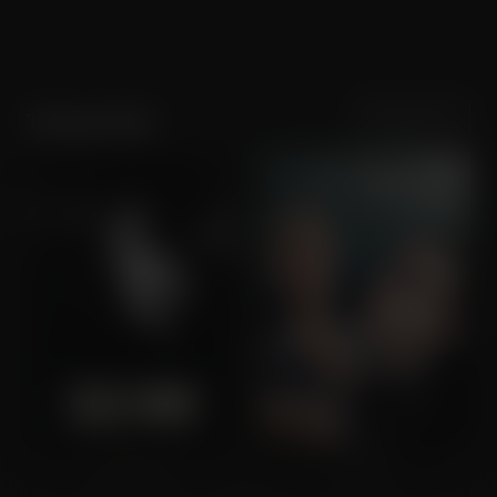
Sortering
Populariteit
Tomasz Kot
Cold War
Joika