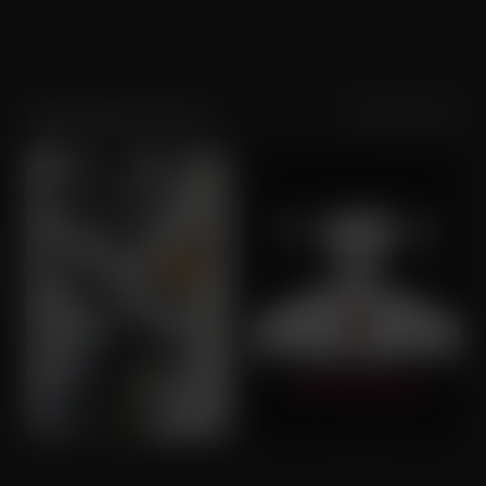
Sortering
Populariteit
Alexander Petrov
T-34
Anna