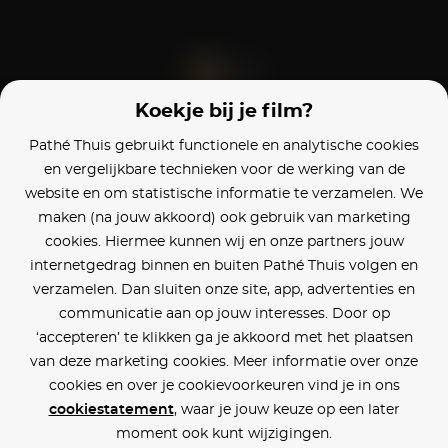
Koekje bij je film?
Blijf op de hoogte
Pathé Thuis gebruikt functionele en analytische cookies
en vergelijkbare technieken voor de werking van de
Klantenservice
website en om statistische informatie te verzamelen. We
maken (na jouw akkoord) ook gebruik van marketing
Betaalinstellingen
cookies. Hiermee kunnen wij en onze partners jouw
internetgedrag binnen en buiten Pathé Thuis volgen en
Cookie voorkeuren
verzamelen. Dan sluiten onze site, app, advertenties en
communicatie aan op jouw interesses. Door op
Over Pathé Thuis
‘accepteren’ te klikken ga je akkoord met het plaatsen
van deze marketing cookies. Meer informatie over onze
Bioscopen
cookies en over je cookievoorkeuren vind je in ons
cookiestatement
, waar je jouw keuze op een later
CVD
moment ook kunt wijzigingen.