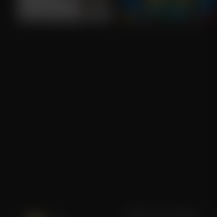
The DUFF
Goosebumps 2: Haunted Halloween
Blijf op de hoogte