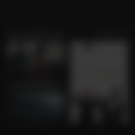
Sortering
Populariteit
Danny Scheinmann
7 Days In Entebbe
Stan & Ollie