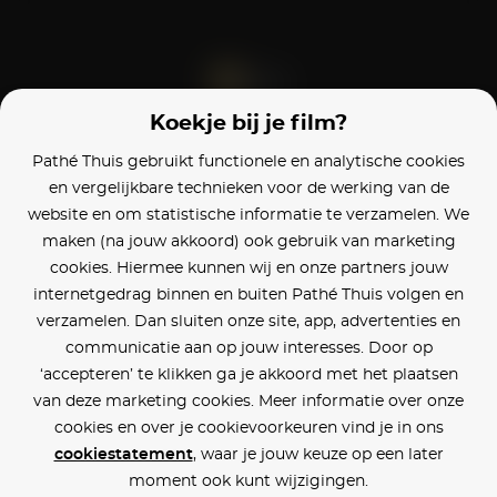
Koekje bij je film?
Blijf op de hoogte
Pathé Thuis gebruikt functionele en analytische cookies
en vergelijkbare technieken voor de werking van de
Klantenservice
website en om statistische informatie te verzamelen. We
maken (na jouw akkoord) ook gebruik van marketing
Betaalinstellingen
cookies. Hiermee kunnen wij en onze partners jouw
internetgedrag binnen en buiten Pathé Thuis volgen en
Cookie voorkeuren
verzamelen. Dan sluiten onze site, app, advertenties en
communicatie aan op jouw interesses. Door op
Over Pathé Thuis
‘accepteren’ te klikken ga je akkoord met het plaatsen
van deze marketing cookies. Meer informatie over onze
Bioscopen
cookies en over je cookievoorkeuren vind je in ons
cookiestatement
, waar je jouw keuze op een later
CVD
moment ook kunt wijzigingen.