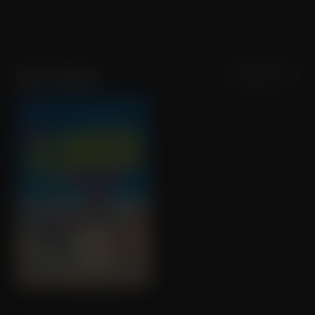
Sortering
Populariteit
Bria Vinaite
The Florida Project