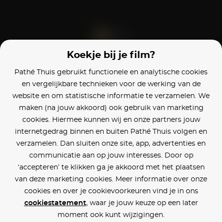
Koekje bij je film?
Blijf op de hoogte
Pathé Thuis gebruikt functionele en analytische cookies
en vergelijkbare technieken voor de werking van de
Klantenservice
website en om statistische informatie te verzamelen. We
maken (na jouw akkoord) ook gebruik van marketing
Betaalinstellingen
cookies. Hiermee kunnen wij en onze partners jouw
internetgedrag binnen en buiten Pathé Thuis volgen en
Cookie voorkeuren
verzamelen. Dan sluiten onze site, app, advertenties en
communicatie aan op jouw interesses. Door op
Over Pathé Thuis
‘accepteren’ te klikken ga je akkoord met het plaatsen
van deze marketing cookies. Meer informatie over onze
Bioscopen
cookies en over je cookievoorkeuren vind je in ons
cookiestatement
, waar je jouw keuze op een later
CVD
moment ook kunt wijzigingen.