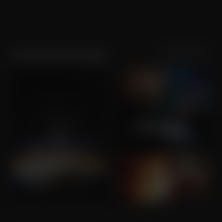
Sortering
Populariteit
Gbenga Akinnagbe
Independence Day: Resurgence
The Taking of Pelham 1 2 3