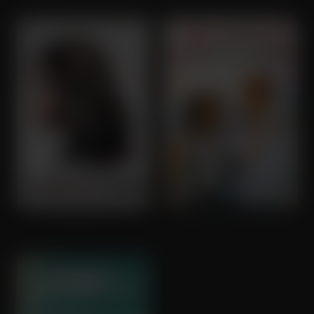
All the Devil's Men
The Sun is Also a Star