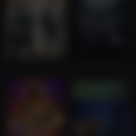
Bad Neighbours
The Disaster Artist