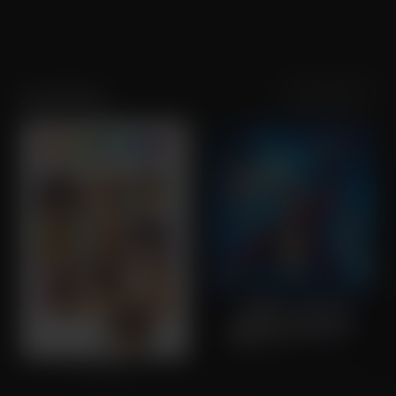
Sortering
Populariteit
Zac Efron
Hairspray
The Greatest Showman