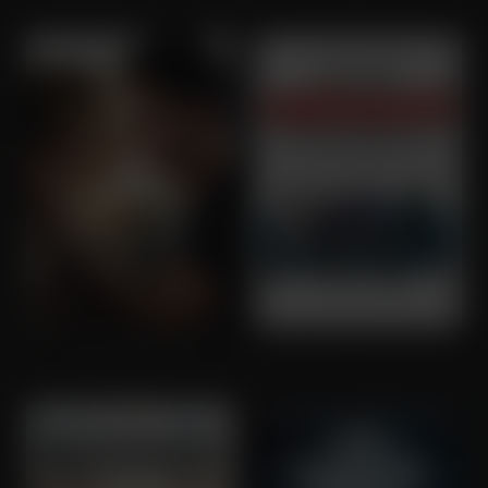
The Lucky One
That Awkward Moment