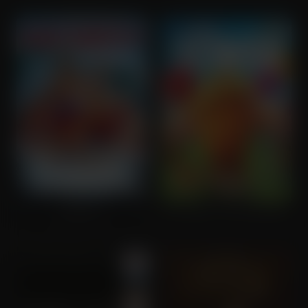
Baywatch
Dr. Seuss' The Lorax (OV)