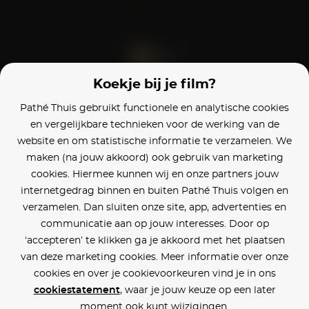
Koekje bij je film?
Blijf op de hoogte
Pathé Thuis gebruikt functionele en analytische cookies
en vergelijkbare technieken voor de werking van de
Klantenservice
website en om statistische informatie te verzamelen. We
maken (na jouw akkoord) ook gebruik van marketing
Betaalinstellingen
cookies. Hiermee kunnen wij en onze partners jouw
internetgedrag binnen en buiten Pathé Thuis volgen en
Cookie voorkeuren
verzamelen. Dan sluiten onze site, app, advertenties en
communicatie aan op jouw interesses. Door op
Over Pathé Thuis
‘accepteren’ te klikken ga je akkoord met het plaatsen
van deze marketing cookies. Meer informatie over onze
Bioscopen
cookies en over je cookievoorkeuren vind je in ons
cookiestatement
, waar je jouw keuze op een later
CVD
moment ook kunt wijzigingen.