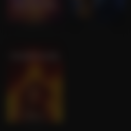
The Beach Bum
Scooby! (OV)
Firestarter