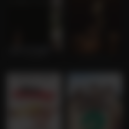
Parkland
The Iron Claw