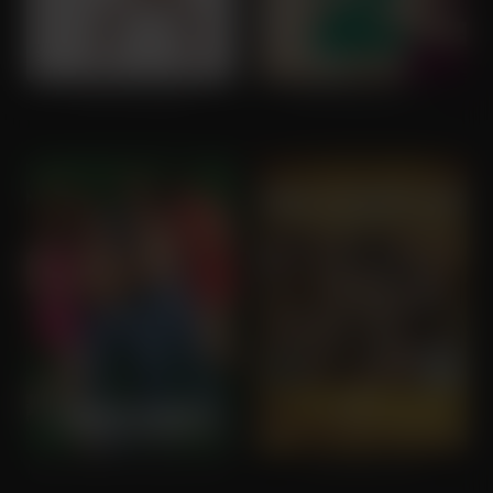
Dirty Grandpa
Bad Neighbours 2
Mike and Dave Need Wedding Dates
New Year's Eve