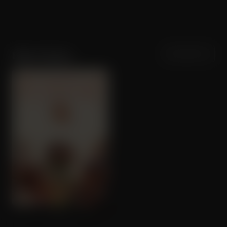
Sortering
Populariteit
Hiba Ghafry
Knor