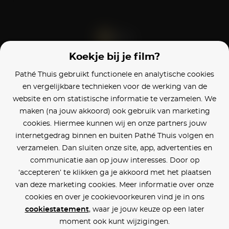
Koekje bij je film?
Blijf op de hoogte
Pathé Thuis gebruikt functionele en analytische cookies
en vergelijkbare technieken voor de werking van de
Klantenservice
website en om statistische informatie te verzamelen. We
maken (na jouw akkoord) ook gebruik van marketing
Betaalinstellingen
cookies. Hiermee kunnen wij en onze partners jouw
internetgedrag binnen en buiten Pathé Thuis volgen en
Cookie voorkeuren
verzamelen. Dan sluiten onze site, app, advertenties en
communicatie aan op jouw interesses. Door op
Over Pathé Thuis
‘accepteren’ te klikken ga je akkoord met het plaatsen
van deze marketing cookies. Meer informatie over onze
Bioscopen
cookies en over je cookievoorkeuren vind je in ons
cookiestatement
, waar je jouw keuze op een later
CVD
moment ook kunt wijzigingen.