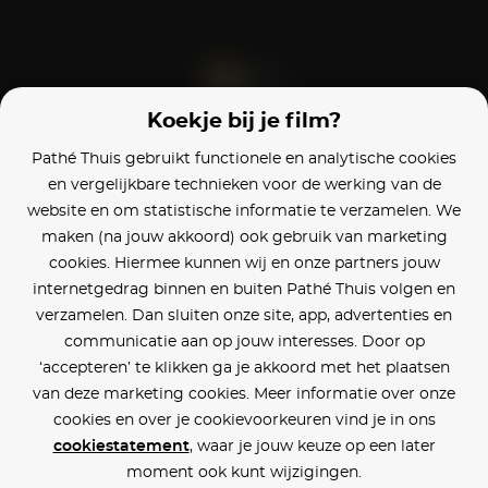
Koekje bij je film?
Blijf op de hoogte
Pathé Thuis gebruikt functionele en analytische cookies
en vergelijkbare technieken voor de werking van de
Klantenservice
website en om statistische informatie te verzamelen. We
maken (na jouw akkoord) ook gebruik van marketing
Betaalinstellingen
cookies. Hiermee kunnen wij en onze partners jouw
internetgedrag binnen en buiten Pathé Thuis volgen en
Cookie voorkeuren
verzamelen. Dan sluiten onze site, app, advertenties en
communicatie aan op jouw interesses. Door op
Over Pathé Thuis
‘accepteren’ te klikken ga je akkoord met het plaatsen
van deze marketing cookies. Meer informatie over onze
Bioscopen
cookies en over je cookievoorkeuren vind je in ons
cookiestatement
, waar je jouw keuze op een later
CVD
moment ook kunt wijzigingen.