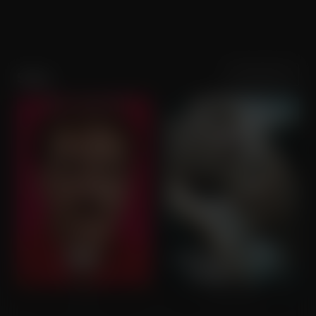
Sortering
Populariteit
Soko
Her
Little Fish