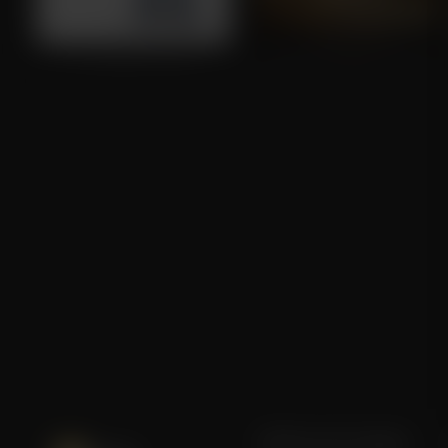
A Cinderella Story
Florence Foster Jenkins
Blijf op de hoogte