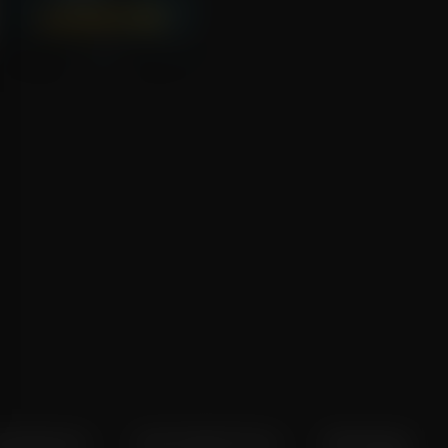
Annette
voorkeuren
Over Pathé Thuis
Bioscopen