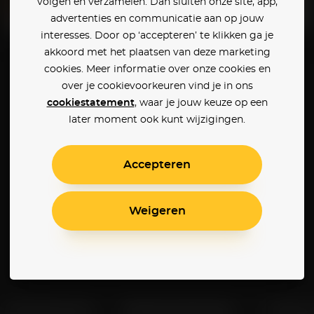
volgen en verzamelen. Dan sluiten onze site, app,
advertenties en communicatie aan op jouw
interesses. Door op ‘accepteren’ te klikken ga je
Evan Almighty
A Serious Man
akkoord met het plaatsen van deze marketing
cookies. Meer informatie over onze cookies en
over je cookievoorkeuren vind je in ons
cookiestatement
, waar je jouw keuze op een
later moment ook kunt wijzigingen.
Accepteren
Weigeren
Klantenservice
Betaalinstellingen
Cookie 