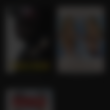
2 Miles Below
Mother's Day