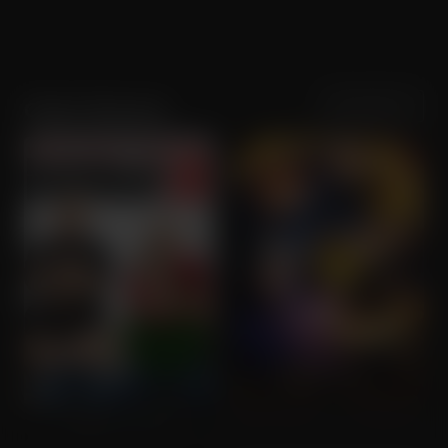
Sortering
Populariteit
Owen Vaccaro
Daddy's Home 2
The House with a Clock in Its Walls