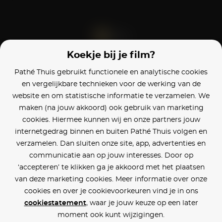
Koekje bij je film?
Blijf op de hoogte
Pathé Thuis gebruikt functionele en analytische cookies
en vergelijkbare technieken voor de werking van de
Klantenservice
website en om statistische informatie te verzamelen. We
maken (na jouw akkoord) ook gebruik van marketing
Betaalinstellingen
cookies. Hiermee kunnen wij en onze partners jouw
internetgedrag binnen en buiten Pathé Thuis volgen en
Cookie voorkeuren
verzamelen. Dan sluiten onze site, app, advertenties en
communicatie aan op jouw interesses. Door op
Over Pathé Thuis
‘accepteren’ te klikken ga je akkoord met het plaatsen
van deze marketing cookies. Meer informatie over onze
Bioscopen
cookies en over je cookievoorkeuren vind je in ons
cookiestatement
, waar je jouw keuze op een later
CVD
moment ook kunt wijzigingen.