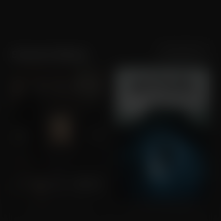
Sortering
Populariteit
Susanne Wuest
Sound of Falling
A Cure for Wellness