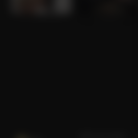
Wuthering Heights
The Menu
Blijf op de hoogte