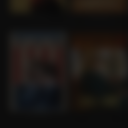
Iron Man 2
The Martian
The Last Son
Call Jane