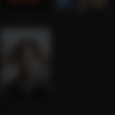
127 Hours
Fantastic Four
Transcendence