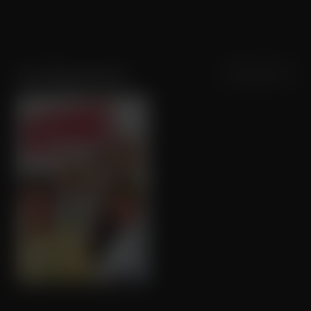
Sortering
Populariteit
Tad Hilgenbrink
American Pie Presents: Band Camp