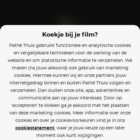
Koekje bij je film?
Blijf op de hoogte
Pathé Thuis gebruikt functionele en analytische cookies
en vergelijkbare technieken voor de werking van de
Klantenservice
website en om statistische informatie te verzamelen. We
maken (na jouw akkoord) ook gebruik van marketing
Betaalinstellingen
cookies. Hiermee kunnen wij en onze partners jouw
internetgedrag binnen en buiten Pathé Thuis volgen en
Cookie voorkeuren
verzamelen. Dan sluiten onze site, app, advertenties en
communicatie aan op jouw interesses. Door op
Over Pathé Thuis
‘accepteren’ te klikken ga je akkoord met het plaatsen
van deze marketing cookies. Meer informatie over onze
Bioscopen
cookies en over je cookievoorkeuren vind je in ons
cookiestatement
, waar je jouw keuze op een later
CVD
moment ook kunt wijzigingen.