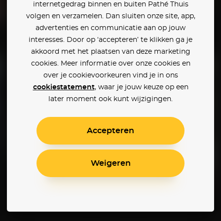
internetgedrag binnen en buiten Pathé Thuis
volgen en verzamelen. Dan sluiten onze site, app,
advertenties en communicatie aan op jouw
Midsommar
The Chronicles of Narnia: The Voyage of the Dawn Treader
interesses. Door op ‘accepteren’ te klikken ga je
akkoord met het plaatsen van deze marketing
cookies. Meer informatie over onze cookies en
over je cookievoorkeuren vind je in ons
cookiestatement
, waar je jouw keuze op een
later moment ook kunt wijzigingen.
Accepteren
Weigeren
Death of a Unicorn
On Swift Horses