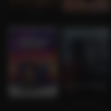
Warfare
We're the Millers
Guardians of the Galaxy Vol. 3
The Revenant